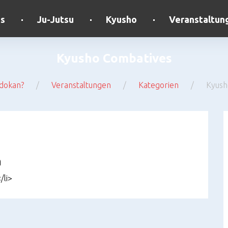
ns
Ju-Jutsu
Kyusho
Veranstaltun
Kyusho Combatives
dokan?
/
Veranstaltungen
/
Kategorien
/
Kyush
n
/li>