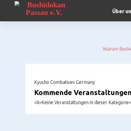
Skip
to
Über u
content
Warum Bushi
Kyusho
Kyusho Combatives Germany
Combatives
Kommende Veranstaltunge
<li>Keine Veranstaltungen in dieser Kategorie<