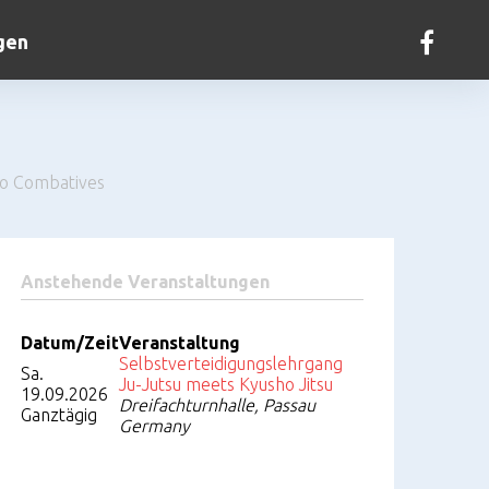
gen
Kontakt
Facebo
o Combatives
Anstehende Veranstaltungen
Datum/Zeit
Veranstaltung
Selbstverteidigungslehrgang
Sa.
Ju-Jutsu meets Kyusho Jitsu
19.09.2026
Dreifachturnhalle, Passau
Ganztägig
Germany