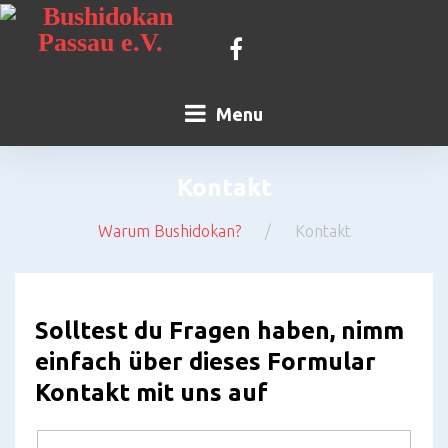
Skip
to
content
Kontakt
Facebook
Menu
Kontakt
Warum Bushidokan?
/
Kontakt
Kontakt
Solltest du Fragen haben, nimm
einfach über dieses Formular
Kontakt mit uns auf