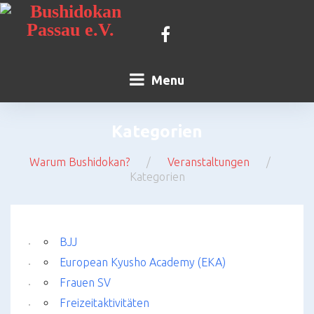
Skip
to
content
Kontakt
Facebook
Menu
Kategorien
Warum Bushidokan?
/
Veranstaltungen
/
Kategorien
Kategorien
BJJ
European Kyusho Academy (EKA)
Frauen SV
Freizeitaktivitäten