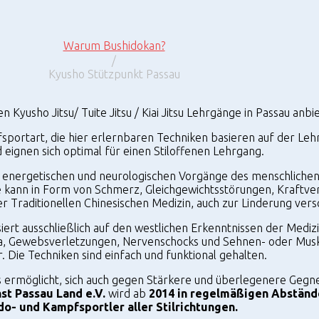
Warum Bushidokan?
/
Kyusho Stützpunkt Passau
yusho Jitsu/ Tuite Jitsu / Kiai Jitsu Lehrgänge in Passau anbi
fsportart, die hier erlernbaren Techniken basieren auf der Leh
 eignen sich optimal für einen Stiloffenen Lehrgang.
e energetischen und neurologischen Vorgänge des menschlichen 
 kann in Form von Schmerz, Gleichgewichtsstörungen, Kraftverl
er Traditionellen Chinesischen Medizin, auch zur Linderung v
siert ausschließlich auf den westlichen Erkenntnissen der Medi
a, Gewebsverletzungen, Nervenschocks und Sehnen- oder Muske
 Die Techniken sind einfach und funktional gehalten.
ie es ermöglicht, sich auch gegen Stärkere und überlegenere Ge
t Passau Land e.V.
wird ab
2014
in regelmäßigen Abstände
o- und Kampfsportler aller Stilrichtungen.