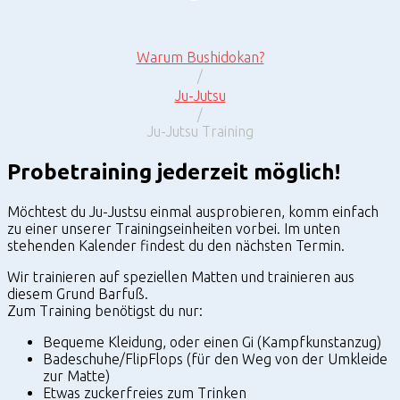
Warum Bushidokan?
/
Ju-Jutsu
/
Ju-Jutsu Training
Ju-
Probetraining jederzeit möglich!
Jutsu
Training
Möchtest du Ju-Justsu einmal ausprobieren, komm einfach
zu einer unserer Trainingseinheiten vorbei. Im unten
stehenden Kalender findest du den nächsten Termin.
Wir trainieren auf speziellen Matten und trainieren aus
diesem Grund Barfuß.
Zum Training benötigst du nur:
Bequeme Kleidung, oder einen Gi (Kampfkunstanzug)
Badeschuhe/FlipFlops (für den Weg von der Umkleide
zur Matte)
Etwas zuckerfreies zum Trinken