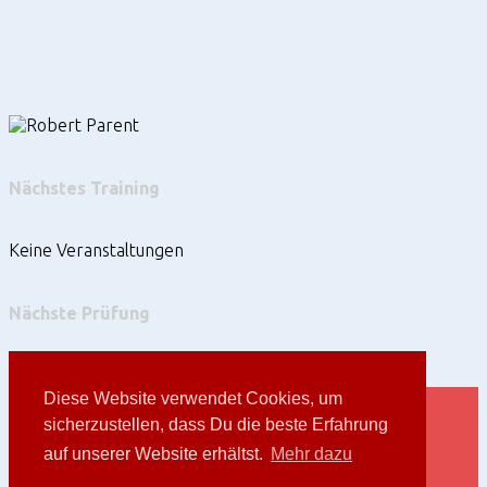
Nächstes Training
Keine Veranstaltungen
Nächste Prüfung
Keine Veranstaltungen
Bushidokan Passau e.V. © 2026.
Privacy Policy
.
Diese Website verwendet Cookies, um
sicherzustellen, dass Du die beste Erfahrung
Impressum
auf unserer Website erhältst.
Mehr dazu
Datenschutzerklärung
Mitglieder