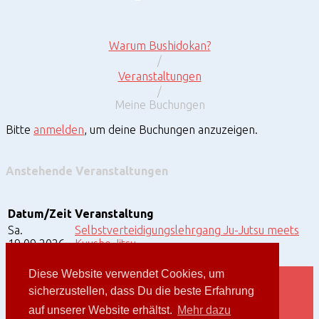
Warum Bushidokan?
/
Veranstaltungen
/
Meine Buchungen
Meine
Bitte
anmelden
, um deine Buchungen anzuzeigen.
Buchungen
Anstehende Veranstaltungen
Datum/Zeit
Veranstaltung
Sa.
Selbstverteidigungslehrgang Ju-Jutsu meets
19.09.2026
Kyusho Jitsu
Ganztägig
Dreifachturnhalle, Passau Germany
Bushidokan Passau e.V. © 2026.
Privacy Policy
.
Diese Website verwendet Cookies, um
sicherzustellen, dass Du die beste Erfahrung
Impressum
auf unserer Website erhältst.
Mehr dazu
Datenschutzerklärung