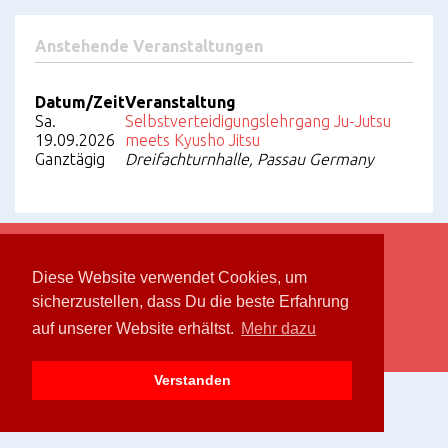
Anstehende Veranstaltungen
Datum/Zeit
Veranstaltung
Sa.
Selbstverteidigungslehrgang Ju-Jutsu
19.09.2026
meets Kyusho Jitsu
Ganztägig
Dreifachturnhalle, Passau Germany
Bushidokan Passau e.V. © 2026.
Privacy Policy
.
Diese Website verwendet Cookies, um
sicherzustellen, dass Du die beste Erfahrung
auf unserer Website erhältst.
Mehr dazu
Kontakt
Facebook
Verstanden