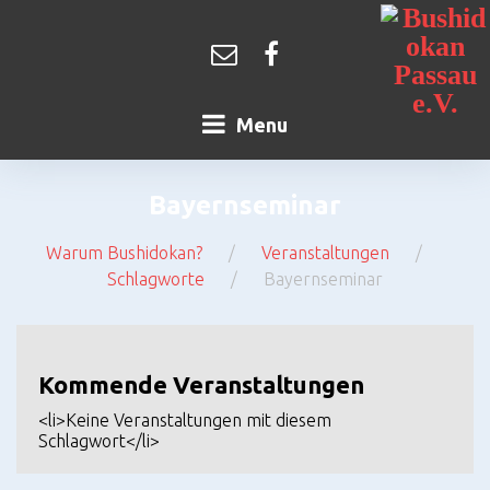
Skip
to
content
Kontakt
Facebook
Menu
Bayernseminar
Warum Bushidokan?
/
Veranstaltungen
/
Schlagworte
/
Bayernseminar
Bayernseminar
Kommende Veranstaltungen
<li>Keine Veranstaltungen mit diesem
Schlagwort</li>