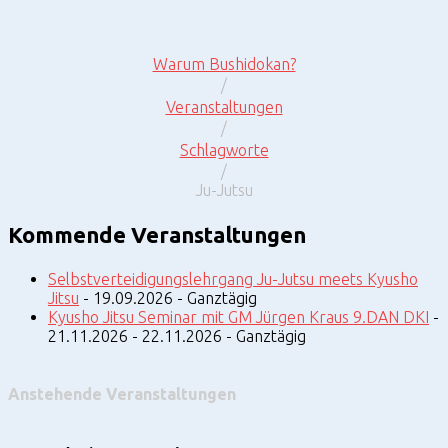
Warum Bushidokan?
/
Veranstaltungen
/
Schlagworte
/
Ju-Jutsu
Ju-
Kommende Veranstaltungen
Jutsu
Selbstverteidigungslehrgang Ju-Jutsu meets Kyusho
Jitsu
- 19.09.2026 - Ganztägig
Kyusho Jitsu Seminar mit GM Jürgen Kraus 9.DAN DKI
-
21.11.2026 - 22.11.2026 - Ganztägig
Anstehende Veranstaltungen