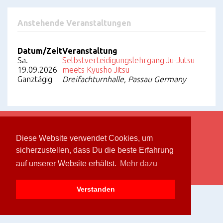
Anstehende Veranstaltungen
Datum/Zeit
Veranstaltung
Sa.
Selbstverteidigungslehrgang Ju-Jutsu
19.09.2026
meets Kyusho Jitsu
Ganztägig
Dreifachturnhalle, Passau Germany
Bushidokan Passau e.V. © 2026.
Privacy Policy
.
Diese Website verwendet Cookies, um
sicherzustellen, dass Du die beste Erfahrung
auf unserer Website erhältst.
Mehr dazu
Kontakt
Facebook
Verstanden