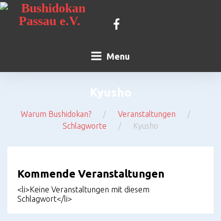
Skip
to
content
Kontakt
Facebook
Menu
Kyusho
Warum Bushidokan?
/
Veranstaltungen
/
Schlagworte
/
Kyusho
Kyusho
Kommende Veranstaltungen
<li>Keine Veranstaltungen mit diesem
Schlagwort</li>