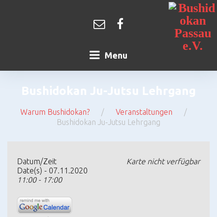
Skip
to
content
Kontakt
Facebook
Menu
Bushidokan Ju-Jutsu Lehrgang
Warum Bushidokan?
/
Veranstaltungen
/
Bushidokan Ju-Jutsu Lehrgang
Bushidokan
Ju-
Datum/Zeit
Karte nicht verfügbar
Jutsu
Date(s) - 07.11.2020
Lehrgang
11:00 - 17:00