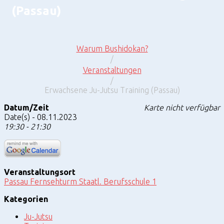
(Passau)
Warum Bushidokan?
/
Veranstaltungen
/
Erwachsene Ju-Jutsu Training (Passau)
Erwachsene
Datum/Zeit
Karte nicht verfügbar
Ju-
Date(s) - 08.11.2023
Jutsu
Training
19:30 - 21:30
(Passau)
Veranstaltungsort
Passau Fernsehturm Staatl. Berufsschule 1
Kategorien
Ju-Jutsu