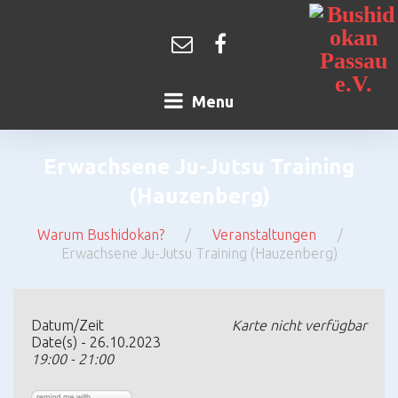
Skip
to
content
Kontakt
Facebook
Menu
Erwachsene Ju-Jutsu Training
(Hauzenberg)
Warum Bushidokan?
/
Veranstaltungen
/
Erwachsene Ju-Jutsu Training (Hauzenberg)
Erwachsene
Ju-
Datum/Zeit
Karte nicht verfügbar
Jutsu
Date(s) - 26.10.2023
Training
(Hauzenberg)
19:00 - 21:00